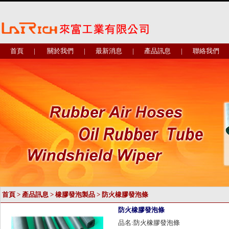
首頁
|
關於我們
|
最新消息
|
產品訊息
|
聯絡我們
首頁
>
產品訊息
>
橡膠發泡製品
>
防火橡膠發泡條
防火橡膠發泡條
品名:防火橡膠發泡條