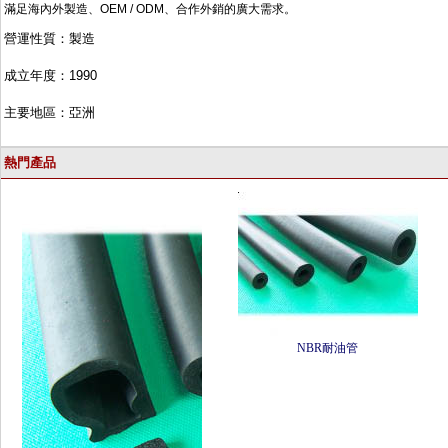
滿足海內外製造、
OEM /
ODM
、合作外
銷的廣大需求。
營運性質：製造
成立年度：
1990
主要地區：亞洲
熱門產品
NBR耐油管