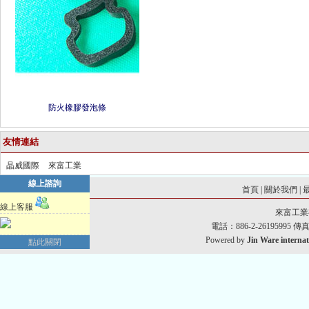
防火橡膠發泡條
友情連結
晶威國際
來富工業
線上諮詢
首頁
|
關於我們
|
線上客服
來富工業
電話：886-2-26195995 傳真：8
Powered by
Jin Ware internat
點此關閉