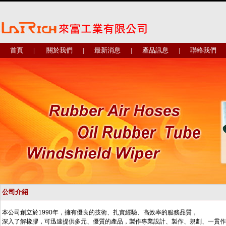
首頁
|
關於我們
|
最新消息
|
產品訊息
|
聯絡我們
公司介紹
本公司創立於
1990
年，擁有優良的技術、扎實經驗、高效率的服務
品質，
深入了解橡膠，可迅速提供多元、優質的產品，製作專業設
計、製作、規劃、一貫作