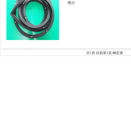
簡介:
共
1
頁 目前第
1
頁 轉至第