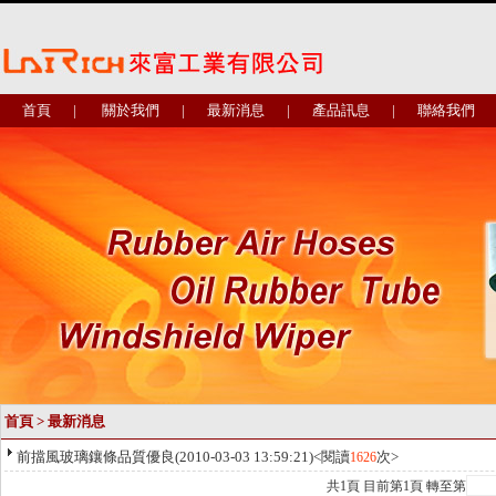
首頁
|
關於我們
|
最新消息
|
產品訊息
|
聯絡我們
首頁
>
最新消息
前擋風玻璃鑲條品質優良
(2010-03-03 13:59:21)<閱讀
次>
1626
共
1
頁 目前第
1
頁 轉至第