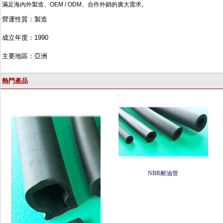
滿足海內外製造、
OEM /
ODM
、合作外
銷的廣大需求。
營運性質：製造
成立年度：
1990
主要地區：亞洲
熱門產品
NBR耐油管