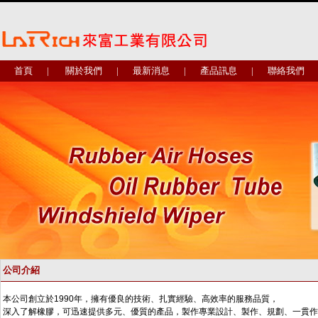
首頁
|
關於我們
|
最新消息
|
產品訊息
|
聯絡我們
公司介紹
本公司創立於
1990
年，擁有優良的技術、扎實經驗、高效率的服務
品質，
深入了解橡膠，可迅速提供多元、優質的產品，製作專業設
計、製作、規劃、一貫作