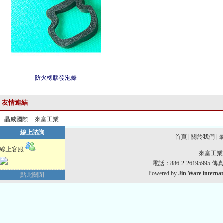
防火橡膠發泡條
友情連結
晶威國際
來富工業
線上諮詢
首頁
|
關於我們
|
線上客服
來富工業
電話：886-2-26195995 傳真：8
Powered by
Jin Ware internat
點此關閉