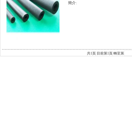
簡介:
共
1
頁 目前第
1
頁 轉至第